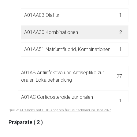
A01AA03 Olaflur
1
Der von Ihnen aufgerufene Link öffnet eine externe Web-
Seite. Für die Inhalte der externen Web-Seite ist deren
Betreiber verantwortlich. Ebenso gelten dort ggf. andere
A01AA30 Kombinationen
2
Datenschutzbestimmungen.
A01AA51 Natriumfluorid, Kombinationen
1
Zurück zur rote-liste.de
Zur Seite
A01AB Antiinfektiva und Antiseptika zur
27
oralen Lokalbehandlung
A01AC Corticosteroide zur oralen
1
Lokalbehandlung
Quelle:
ATC-Index mit DDD-Angaben für Deutschland im Jahr 2026
A01AD Andere Mittel zur oralen
Präparate (
2
)
6
Lokalbehandlung