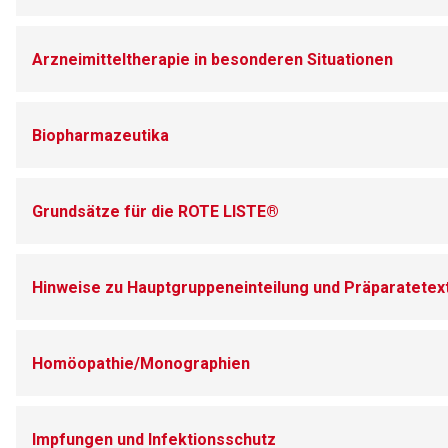
Arzneimitteltherapie in besonderen Situationen
Biopharmazeutika
Grundsätze für die ROTE LISTE®
Aufruf einer exte
Hinweise zu Hauptgruppeneinteilung und Präparatetex
Der von Ihnen aufgeruf
Betreiber verantwortl
Homöopathie/Monographien
Impfungen und Infektionsschutz