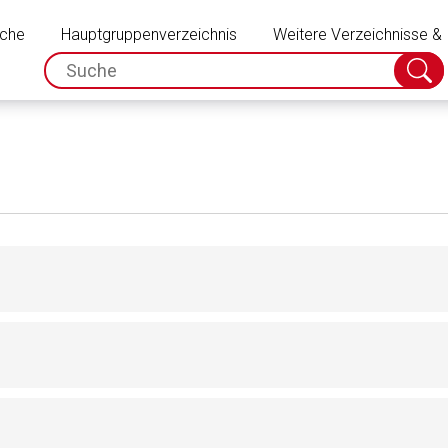
Schließen
uche
Hauptgruppenverzeichnis
Weitere Verzeichnisse &
spc.search.input.placeholder
Suche
absch