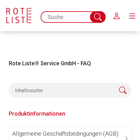
Schließen
spc.search.input.placeholder
Suche
abschicken
Rote Liste® Service GmbH - FAQ
Produktinformationen
Allgemeine Geschäftsbedingungen (AGB)