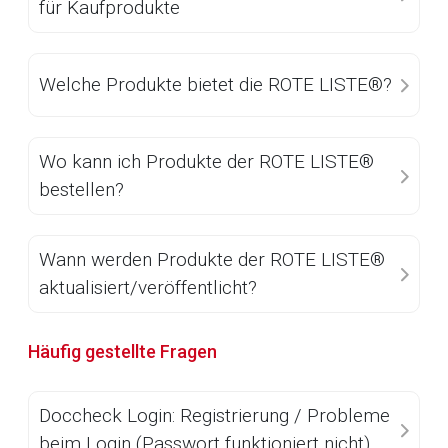
für Kaufprodukte
Aufruf einer externen Seite
Welche Produkte bietet die ROTE LISTE®?
Der von Ihnen aufgerufene Link öffnet eine externe Web-
Seite. Für die Inhalte der externen Web-Seite ist deren
Betreiber verantwortlich. Ebenso gelten dort ggf. andere
Wo kann ich Produkte der ROTE LISTE®
Datenschutzbestimmungen.
bestellen?
Zurück zur rote-liste.de
Zur Seite
Wann werden Produkte der ROTE LISTE®
aktualisiert/veröffentlicht?
Häufig gestellte Fragen
Doccheck Login: Registrierung / Probleme
beim Login (Passwort funktioniert nicht)