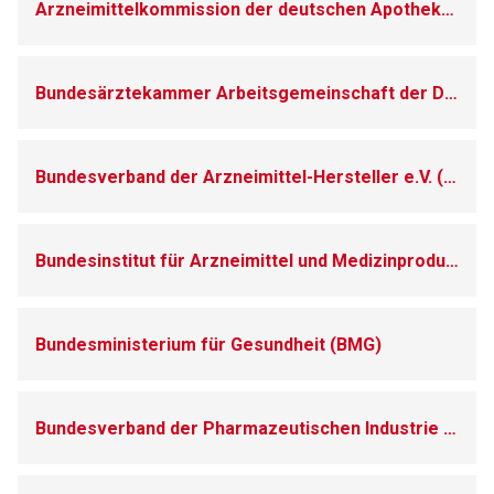
Arzneimittelkommission der deutschen Apotheker
Bundesärztekammer Arbeitsgemeinschaft der Deutschen Ärztekammern (BAEK)
Bundesverband der Arzneimittel-Hersteller e.V. (BAH)
Bundesinstitut für Arzneimittel und Medizinprodukte (BfArM)
Aufruf einer externen Seite
Bundesministerium für Gesundheit (BMG)
Der von Ihnen aufgerufene Link öffnet eine externe Web-
Seite. Für die Inhalte der externen Web-Seite ist deren
Betreiber verantwortlich. Ebenso gelten dort ggf. andere
Bundesverband der Pharmazeutischen Industrie e.V. (BPI)
Datenschutzbestimmungen.