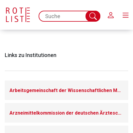
Schließen
spc.search.input.placeholder
Suche
abschicken
Links zu Institutionen
Arbeitsgemeinschaft der Wissenschaftlichen Medizinischen Fachgesellschaften e.V.
Arzneimittelkommission der deutschen Ärzteschaft (AKDAE)