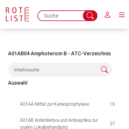
Schließen
spc.search.input.placeholder
Suche
abschicken
A
ALIMENTÄRES SYSTEM UND STOFFWECHSE
583
A01AB04 Amphotericin B - ATC-Verzeichnis
L
A01 STOMATOLOGIKA
47
Auswahl
A01A STOMATOLOGIKA
47
A01AA Mittel zur Kariesprophylaxe
10
Aufruf einer externen Seite
A01AB Antiinfektiva und Antiseptika zur
27
oralen Lokalbehandlung