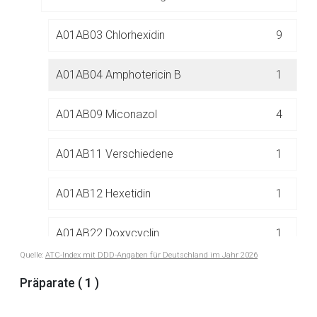
Der von Ihnen aufgerufene Link öffnet eine externe Web-
Seite. Für die Inhalte der externen Web-Seite ist deren
A01AB03 Chlorhexidin
9
Betreiber verantwortlich. Ebenso gelten dort ggf. andere
Datenschutzbestimmungen.
A01AB04 Amphotericin B
1
Zurück zur rote-liste.de
Zur Seite
A01AB09 Miconazol
4
A01AB11 Verschiedene
1
A01AB12 Hexetidin
1
A01AB22 Doxycyclin
1
Quelle:
ATC-Index mit DDD-Angaben für Deutschland im Jahr 2026
A01AB33 Nystatin
10
Präparate (
1
)