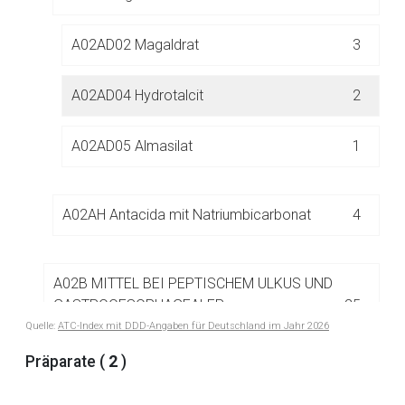
A02AD02 Magaldrat
3
Der von Ihnen aufgerufene Link öffnet eine externe Web-
Seite. Für die Inhalte der externen Web-Seite ist deren
Betreiber verantwortlich. Ebenso gelten dort ggf. andere
A02AD04 Hydrotalcit
2
Datenschutzbestimmungen.
A02AD05 Almasilat
1
Zurück zur rote-liste.de
Zur Seite
A02AH Antacida mit Natriumbicarbonat
4
A02B MITTEL BEI PEPTISCHEM ULKUS UND
GASTROOESOPHAGEALER
25
REFLUXKRANKHEIT (GERD)
Quelle:
ATC-Index mit DDD-Angaben für Deutschland im Jahr 2026
Präparate (
2
)
A02X ANDERE MITTEL BEI SÄURE BEDINGTEN
1
ERKRANKUNGEN