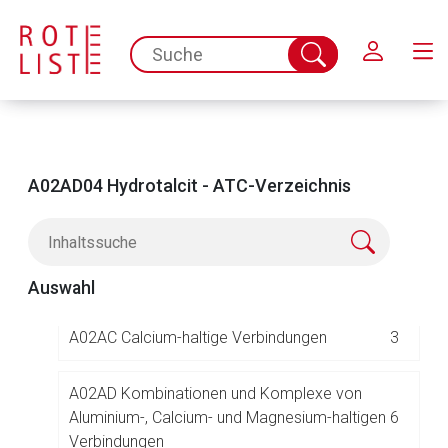
Schließen
A01 STOMATOLOGIKA
47
spc.search.input.placeholder
Suche
abschicken
A02 MITTEL BEI SÄURE BEDINGTEN
41
ERKRANKUNGEN
A02A ANTACIDA
15
A02AD04 Hydrotalcit - ATC-Verzeichnis
A02AA Magnesium-haltige Verbindungen
1
A02AB Aluminium-haltige Verbindungen
1
Auswahl
A02AC Calcium-haltige Verbindungen
3
A02AD Kombinationen und Komplexe von
Aluminium-, Calcium- und Magnesium-haltigen
6
Aufruf einer externen Seite
Verbindungen