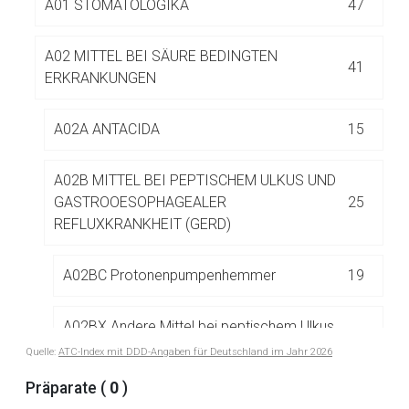
A01 STOMATOLOGIKA
47
Betreiber verantwortlich. Ebenso gelten dort ggf. andere
Datenschutzbestimmungen.
A02 MITTEL BEI SÄURE BEDINGTEN
41
ERKRANKUNGEN
Zurück zur rote-liste.de
Zur Seite
A02A ANTACIDA
15
A02B MITTEL BEI PEPTISCHEM ULKUS UND
GASTROOESOPHAGEALER
25
REFLUXKRANKHEIT (GERD)
A02BC Protonenpumpenhemmer
19
A02BX Andere Mittel bei peptischem Ulkus
6
und gastrooesophagealer Refluxkrankheit
Quelle:
ATC-Index mit DDD-Angaben für Deutschland im Jahr 2026
Präparate (
0
)
A02BX02 Sucralfat
2