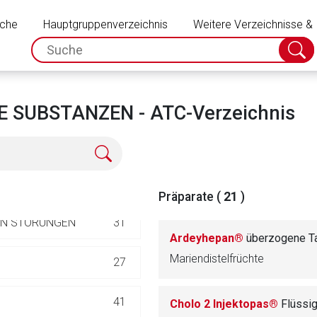
Schließen
uche
Hauptgruppenverzeichnis
Weitere Verzeichnisse &
spc.search.input.placeholder
Suche
absch
583
 SUBSTANZEN - ATC-Verzeichnis
47
41
Präparate (
21
)
LEN STÖRUNGEN
31
Ardeyhepan®
überzogene Ta
Mariendistelfrüchte
27
rnen Seite
41
Cholo 2 Injektopas®
Flüssig
ene Link öffnet eine externe Web-Seite. Für die Inhalte der exter