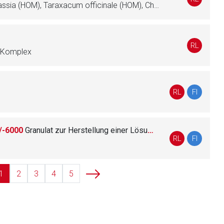
Silybum marianum (HOM), Quassia (HOM), Taraxacum officinale (HOM), Chelidonium majus (HOM), Juglans (HOM), Lycopodium clavatum (HOM)
liste.de
Zur Seite
RL
t-Komplex
RL
FI
/-6000
Granulat zur Herstellung einer Lösung zum Einnehmen
RL
FI
1
2
3
4
5