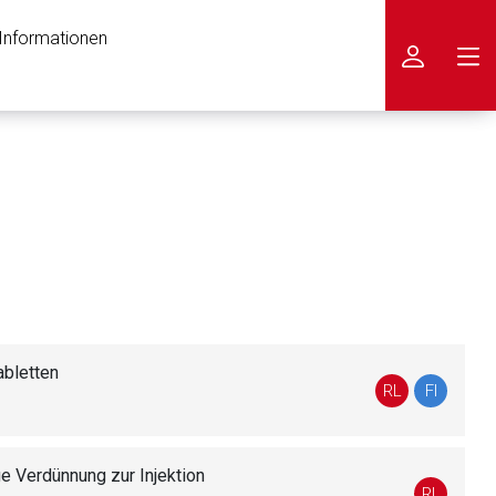
 Informationen
icken
bletten
RL
FI
e Verdünnung zur Injektion
nen Web-Seite ist deren
RL