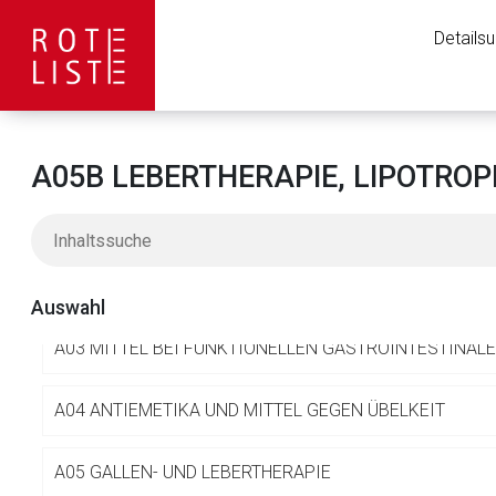
Details
A
ALIMENTÄRES SYSTEM UND STOFFWECHSEL
A05B LEBERTHERAPIE, LIPOTROPE
A01 STOMATOLOGIKA
A02 MITTEL BEI SÄURE BEDINGTEN ERKRANKUNGEN
Auswahl
A03 MITTEL BEI FUNKTIONELLEN GASTROINTESTINA
A04 ANTIEMETIKA UND MITTEL GEGEN ÜBELKEIT
Aufruf einer exte
A05 GALLEN- UND LEBERTHERAPIE
Der von Ihnen aufgeruf