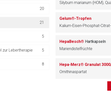
ich. Ebenso gelten dort ggf. andere Datenschutzbestimmungen.
20
Gelum®-Tropfen
Zurück zur rote-
21
Kalium-Eisen-Phosphat-Citra
5
HepaBesch®
Hartkapseln
Mariendistelfrüchte
 zur Lebertherapie
5
8
Hepa-Merz® Granulat 3000
Ornithinaspartat
35
TIKA/ANTIINFEKTIVA
85