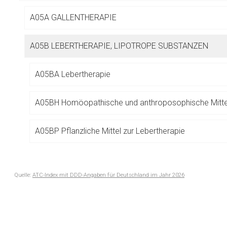
Betreiber verantwortl
A05A GALLENTHERAPIE
A05B LEBERTHERAPIE, LIPOTROPE SUBSTANZEN
A05BA Lebertherapie
A05BH Homöopathische und anthroposophische Mittel
A05BP Pflanzliche Mittel zur Lebertherapie
Quelle:
ATC-Index mit DDD-Angaben für Deutschland im Jahr 2026
A06 MITTEL GEGEN OBSTIPATION
to-
A07 ANTIDIARRHOIKA UND INTESTINALE ANTIPHLOGIS
top-
text