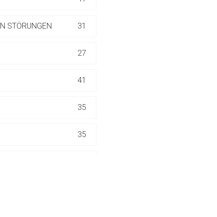
ich. Ebenso gelten dort ggf. andere Datenschutzbestimmungen.
LEN STÖRUNGEN
31
Zurück zur rote-
27
41
35
35
9
3
15