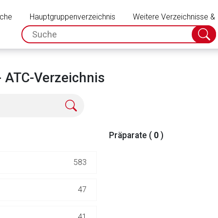
Schließen
uche
Hauptgruppenverzeichnis
Weitere Verzeichnisse &
spc.search.input.placeholder
Suche
absch
- ATC-Verzeichnis
Präparate (
0
)
583
rnen Seite
47
ene Link öffnet eine externe Web-Seite. Für die Inhalte der exter
41