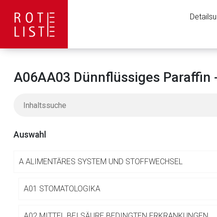
Details
A06AA03 Dünnflüssiges Paraffin 
Auswahl
A
ALIMENTÄRES SYSTEM UND STOFFWECHSEL
Aufruf einer exte
A01 STOMATOLOGIKA
A02 MITTEL BEI SÄURE BEDINGTEN ERKRANKUNGEN
Der von Ihnen aufgeruf