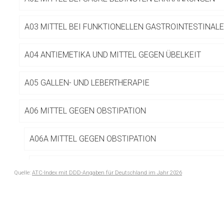
Betreiber verantwortl
A03 MITTEL BEI FUNKTIONELLEN GASTROINTESTINA
A04 ANTIEMETIKA UND MITTEL GEGEN ÜBELKEIT
A05 GALLEN- UND LEBERTHERAPIE
A06 MITTEL GEGEN OBSTIPATION
A06A MITTEL GEGEN OBSTIPATION
A06AB Kontaktlaxanzien
Quelle:
ATC-Index mit DDD-Angaben für Deutschland im Jahr 2026
to-
A06AC Quellmittel
top-
text
A06AD Osmotisch wirkende Laxanzien