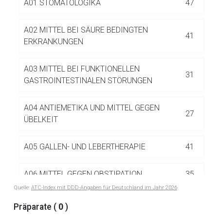
A01 STOMATOLOGIKA
47
Betreiber verantwortlich. Ebenso gelten dort ggf. andere
Datenschutzbestimmungen.
A02 MITTEL BEI SÄURE BEDINGTEN
41
ERKRANKUNGEN
Zurück zur rote-liste.de
Zur Seite
A03 MITTEL BEI FUNKTIONELLEN
31
GASTROINTESTINALEN STÖRUNGEN
A04 ANTIEMETIKA UND MITTEL GEGEN
27
ÜBELKEIT
A05 GALLEN- UND LEBERTHERAPIE
41
A06 MITTEL GEGEN OBSTIPATION
35
Quelle:
ATC-Index mit DDD-Angaben für Deutschland im Jahr 2026
A06A MITTEL GEGEN OBSTIPATION
35
Präparate (
0
)