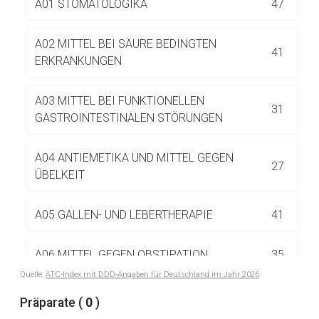
A01 STOMATOLOGIKA
47
Betreiber verantwortlich. Ebenso gelten dort ggf. andere
Datenschutzbestimmungen.
A02 MITTEL BEI SÄURE BEDINGTEN
41
ERKRANKUNGEN
Zurück zur rote-liste.de
Zur Seite
A03 MITTEL BEI FUNKTIONELLEN
31
GASTROINTESTINALEN STÖRUNGEN
A04 ANTIEMETIKA UND MITTEL GEGEN
27
ÜBELKEIT
A05 GALLEN- UND LEBERTHERAPIE
41
A06 MITTEL GEGEN OBSTIPATION
35
Quelle:
ATC-Index mit DDD-Angaben für Deutschland im Jahr 2026
A07 ANTIDIARRHOIKA UND INTESTINALE
Präparate (
0
)
85
ANTIPHLOGISTIKA/ANTIINFEKTIVA