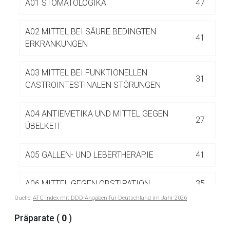
A01 STOMATOLOGIKA
47
Betreiber verantwortlich. Ebenso gelten dort ggf. andere
Datenschutzbestimmungen.
A02 MITTEL BEI SÄURE BEDINGTEN
41
ERKRANKUNGEN
Zurück zur rote-liste.de
Zur Seite
A03 MITTEL BEI FUNKTIONELLEN
31
GASTROINTESTINALEN STÖRUNGEN
A04 ANTIEMETIKA UND MITTEL GEGEN
27
ÜBELKEIT
A05 GALLEN- UND LEBERTHERAPIE
41
A06 MITTEL GEGEN OBSTIPATION
35
Quelle:
ATC-Index mit DDD-Angaben für Deutschland im Jahr 2026
A07 ANTIDIARRHOIKA UND INTESTINALE
Präparate (
0
)
85
ANTIPHLOGISTIKA/ANTIINFEKTIVA