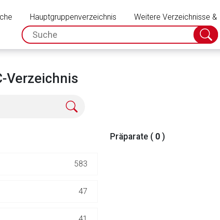
Schließen
uche
Hauptgruppenverzeichnis
Weitere Verzeichnisse &
spc.search.input.placeholder
Suche
absch
-Verzeichnis
Präparate (
0
)
583
rnen Seite
47
ene Link öffnet eine externe Web-Seite. Für die Inhalte der exter
41