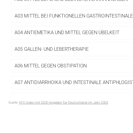
Betreiber verantwortl
A03 MITTEL BEI FUNKTIONELLEN GASTROINTESTINA
A04 ANTIEMETIKA UND MITTEL GEGEN ÜBELKEIT
A05 GALLEN- UND LEBERTHERAPIE
A06 MITTEL GEGEN OBSTIPATION
A07 ANTIDIARRHOIKA UND INTESTINALE ANTIPHLOGIS
A08 ANTIADIPOSITA, EXKL. DIÄTETIKA
Quelle:
ATC-Index mit DDD-Angaben für Deutschland im Jahr 2026
to-
A09 DIGESTIVA, INKL. ENZYME
top-
text
A10 ANTIDIABETIKA