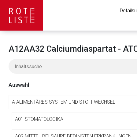
Details
A12AA32 Calciumdiaspartat - ATC
Auswahl
A
ALIMENTÄRES SYSTEM UND STOFFWECHSEL
Aufruf einer exte
A01 STOMATOLOGIKA
A02 MITTEL BEI SÄURE BEDINGTEN ERKRANKUNGEN
Der von Ihnen aufgeruf