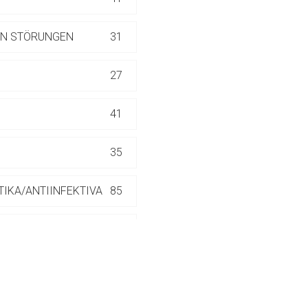
ich. Ebenso gelten dort ggf. andere Datenschutzbestimmungen.
LEN STÖRUNGEN
31
Zurück zur rote-
27
41
35
TIKA/ANTIINFEKTIVA
85
4
16
70