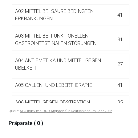
Betreiber verantwortlich. Ebenso gelten dort ggf. andere
Datenschutzbestimmungen.
A02 MITTEL BEI SÄURE BEDINGTEN
41
ERKRANKUNGEN
Zurück zur rote-liste.de
Zur Seite
A03 MITTEL BEI FUNKTIONELLEN
31
GASTROINTESTINALEN STÖRUNGEN
A04 ANTIEMETIKA UND MITTEL GEGEN
27
ÜBELKEIT
A05 GALLEN- UND LEBERTHERAPIE
41
A06 MITTEL GEGEN OBSTIPATION
35
Quelle:
ATC-Index mit DDD-Angaben für Deutschland im Jahr 2026
A07 ANTIDIARRHOIKA UND INTESTINALE
Präparate (
0
)
85
ANTIPHLOGISTIKA/ANTIINFEKTIVA