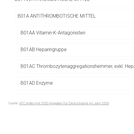
Betreiber verantwortl
B01A ANTITHROMBOTISCHE MITTEL
B01AA Vitamin-K-Antagonisten
B01AB Heparingruppe
B01AC Thrombozytenaggregationshemmer, exkl. Hepa
B01AD Enzyme
B01AE Direkte Thrombin-Inhibitoren
Quelle:
ATC-Index mit DDD-Angaben für Deutschland im Jahr 2026
to-
B01AF Direkte Faktor-Xa-Inhibitoren
top-
text
B01AX Andere antithrombotische Mittel