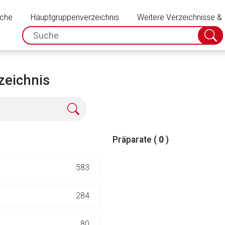
Schließen
uche
Hauptgruppenverzeichnis
Weitere Verzeichnisse &
spc.search.input.placeholder
Suche
absch
zeichnis
Präparate (
0
)
583
rnen Seite
284
ene Link öffnet eine externe Web-Seite. Für die Inhalte der exter
80