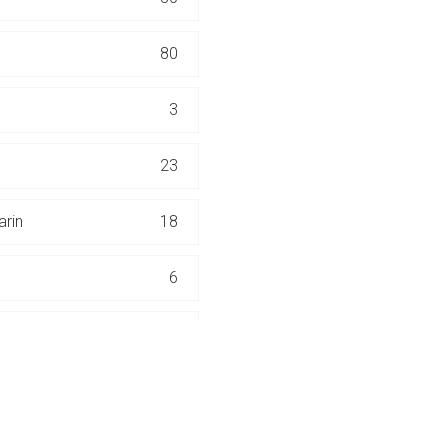
ich. Ebenso gelten dort ggf. andere Datenschutzbestimmungen.
80
Zurück zur rote-
3
23
rin
18
6
7
16
7