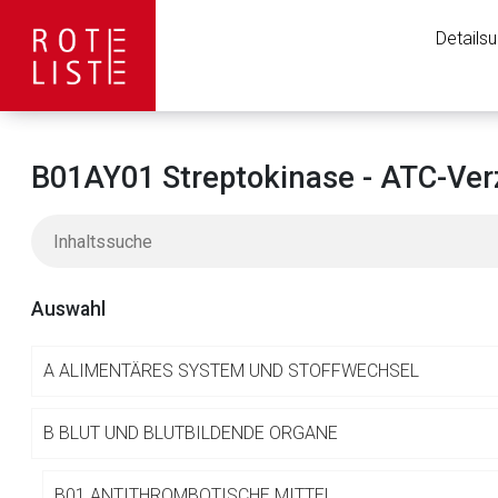
Details
B01AY01 Streptokinase - ATC-Ver
Auswahl
A
ALIMENTÄRES SYSTEM UND STOFFWECHSEL
Aufruf einer exte
B
BLUT UND BLUTBILDENDE ORGANE
B01 ANTITHROMBOTISCHE MITTEL
Der von Ihnen aufgeruf