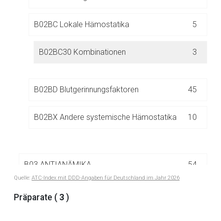
Aufruf einer externen Seite
B02BC Lokale Hämostatika
5
Der von Ihnen aufgerufene Link öffnet eine externe Web-
B02BC30 Kombinationen
3
Seite. Für die Inhalte der externen Web-Seite ist deren
Betreiber verantwortlich. Ebenso gelten dort ggf. andere
Datenschutzbestimmungen.
B02BD Blutgerinnungsfaktoren
45
Zurück zur rote-liste.de
Zur Seite
B02BX Andere systemische Hämostatika
10
B03 ANTIANÄMIKA
54
Quelle:
ATC-Index mit DDD-Angaben für Deutschland im Jahr 2026
B05 BLUTERSATZMITTEL UND
Präparate (
3
)
67
PERFUSIONSLÖSUNGEN