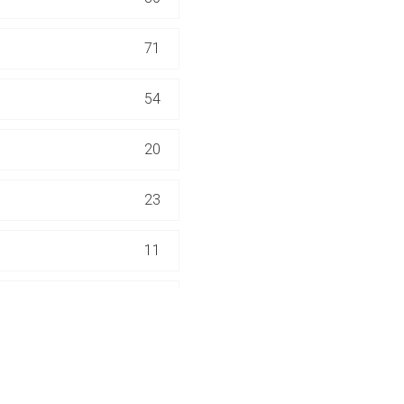
ich. Ebenso gelten dort ggf. andere Datenschutzbestimmungen.
71
Zurück zur rote-
54
20
23
11
11
6
1