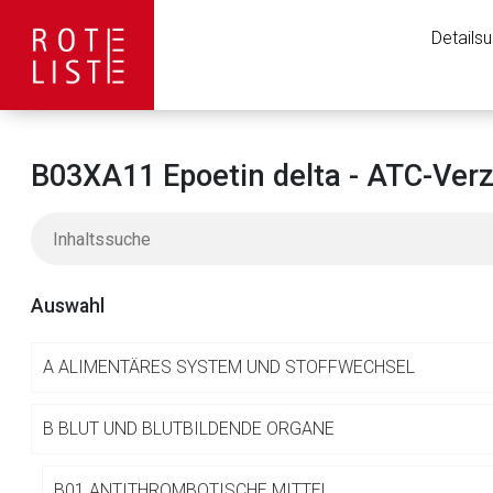
Details
B03XA11 Epoetin delta - ATC-Verz
Auswahl
A
ALIMENTÄRES SYSTEM UND STOFFWECHSEL
Aufruf einer exte
B
BLUT UND BLUTBILDENDE ORGANE
B01 ANTITHROMBOTISCHE MITTEL
Der von Ihnen aufgeruf