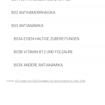
Betreiber verantwortl
B02 ANTIHÄMORRHAGIKA
B03 ANTIANÄMIKA
B03A EISEN-HALTIGE ZUBEREITUNGEN
B03B VITAMIN B12 UND FOLSÄURE
B03X ANDERE ANTIANÄMIKA
B03XA Andere Antianämika
Quelle:
ATC-Index mit DDD-Angaben für Deutschland im Jahr 2026
to-
B03XA01 Erythropoietin
top-
text
B03XA02 Darbepoetin alfa