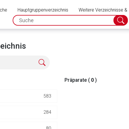
Schließen
uche
Hauptgruppenverzeichnis
Weitere Verzeichnisse &
spc.search.input.placeholder
Suche
absch
eichnis
Präparate (
0
)
583
rnen Seite
284
ene Link öffnet eine externe Web-Seite. Für die Inhalte der exter
80