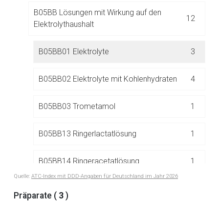
B05BB Lösungen mit Wirkung auf den
Aufruf einer externen Seite
12
Elektrolythaushalt
Der von Ihnen aufgerufene Link öffnet eine externe Web-
B05BB01 Elektrolyte
3
Seite. Für die Inhalte der externen Web-Seite ist deren
Betreiber verantwortlich. Ebenso gelten dort ggf. andere
B05BB02 Elektrolyte mit Kohlenhydraten
4
Datenschutzbestimmungen.
B05BB03 Trometamol
1
Zurück zur rote-liste.de
Zur Seite
B05BB13 Ringerlactatlösung
1
B05BB14 Ringeracetatlösung
1
Quelle:
ATC-Index mit DDD-Angaben für Deutschland im Jahr 2026
Präparate (
3
)
B05BC Osmodiuretika
2