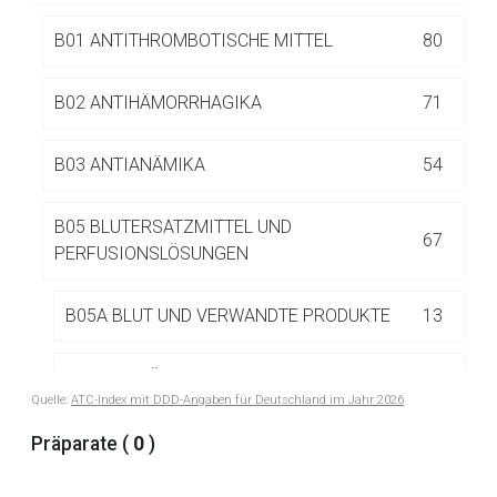
Betreiber verantwortlich. Ebenso gelten dort ggf. andere
Datenschutzbestimmungen.
B01 ANTITHROMBOTISCHE MITTEL
80
B02 ANTIHÄMORRHAGIKA
71
Zurück zur rote-liste.de
Zur Seite
B03 ANTIANÄMIKA
54
B05 BLUTERSATZMITTEL UND
67
PERFUSIONSLÖSUNGEN
B05A BLUT UND VERWANDTE PRODUKTE
13
B05B I.V.-LÖSUNGEN
34
Quelle:
ATC-Index mit DDD-Angaben für Deutschland im Jahr 2026
B05D LÖSUNGEN ZUR PERITONEALDIALYSE
5
Präparate (
0
)