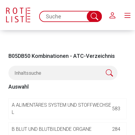
Schließen
spc.search.input.placeholder
Suche
abschicken
B05DB50 Kombinationen - ATC-Verzeichnis
Auswahl
Aufruf einer externen Seite
A
ALIMENTÄRES SYSTEM UND STOFFWECHSE
583
L
Der von Ihnen aufgerufene Link öffnet eine externe Web-
B
BLUT UND BLUTBILDENDE ORGANE
284
Seite. Für die Inhalte der externen Web-Seite ist deren