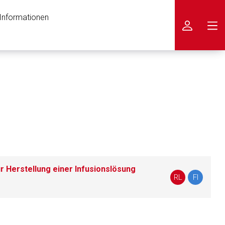
 Informationen
icken
 Herstellung einer Infusionslösung
RL
FI
nen Web-Seite ist deren