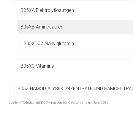
Betreiber verantwortl
B05XA Elektrolytlösungen
B05XB Aminosäuren
B05XB02 Alanylglutamin
B05XC Vitamine
B05Z HÄMODIALYSEKONZENTRATE UND HÄMOFILTRA
Quelle:
ATC-Index mit DDD-Angaben für Deutschland im Jahr 2026
B06 ANDERE HÄMATOLOGIKA
to-
top-
text