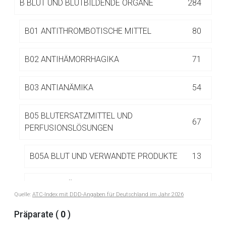
B
BLUT UND BLUTBILDENDE ORGANE
284
Betreiber verantwortlich. Ebenso gelten dort ggf. andere
Datenschutzbestimmungen.
B01 ANTITHROMBOTISCHE MITTEL
80
Zurück zur rote-liste.de
Zur Seite
B02 ANTIHÄMORRHAGIKA
71
B03 ANTIANÄMIKA
54
B05 BLUTERSATZMITTEL UND
67
PERFUSIONSLÖSUNGEN
B05A BLUT UND VERWANDTE PRODUKTE
13
B05B I.V.-LÖSUNGEN
34
Quelle:
ATC-Index mit DDD-Angaben für Deutschland im Jahr 2026
B05D LÖSUNGEN ZUR PERITONEALDIALYSE
5
Präparate (
0
)