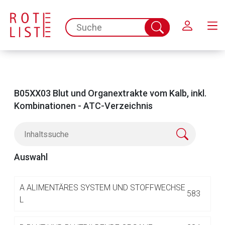
Schließen
spc.search.input.placeholder
Suche
abschicken
B05XX03 Blut und Organextrakte vom Kalb, inkl.
Kombinationen - ATC-Verzeichnis
Auswahl
Aufruf einer externen Seite
A
ALIMENTÄRES SYSTEM UND STOFFWECHSE
583
L
Der von Ihnen aufgerufene Link öffnet eine externe Web-
Seite. Für die Inhalte der externen Web-Seite ist deren