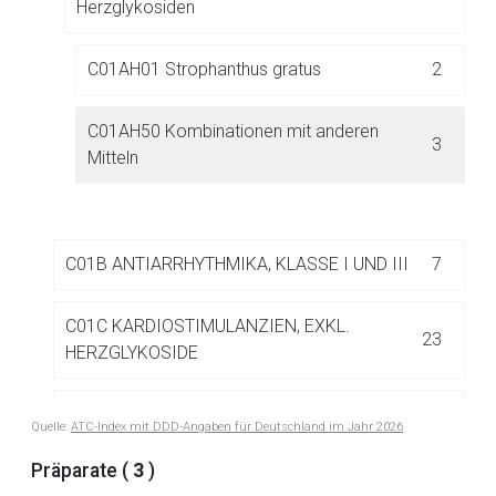
Herzglykosiden
Aufruf einer externen Seite
C01AH01 Strophanthus gratus
2
Der von Ihnen aufgerufene Link öffnet eine externe Web-
C01AH50 Kombinationen mit anderen
3
Seite. Für die Inhalte der externen Web-Seite ist deren
Mitteln
Betreiber verantwortlich. Ebenso gelten dort ggf. andere
Datenschutzbestimmungen.
C01B ANTIARRHYTHMIKA, KLASSE I UND III
7
Zurück zur rote-liste.de
Zur Seite
C01C KARDIOSTIMULANZIEN, EXKL.
23
HERZGLYKOSIDE
C01D BEI HERZERKRANKUNGEN
7
Quelle:
ATC-Index mit DDD-Angaben für Deutschland im Jahr 2026
EINGESETZTE VASODILATATOREN
Präparate (
3
)