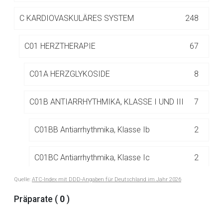
Betreiber verantwortlich. Ebenso gelten dort ggf. andere
Datenschutzbestimmungen.
C
KARDIOVASKULÄRES SYSTEM
248
C01 HERZTHERAPIE
67
Zurück zur rote-liste.de
Zur Seite
C01A HERZGLYKOSIDE
8
C01B ANTIARRHYTHMIKA, KLASSE I UND III
7
C01BB Antiarrhythmika, Klasse Ib
2
C01BC Antiarrhythmika, Klasse Ic
2
Quelle:
ATC-Index mit DDD-Angaben für Deutschland im Jahr 2026
C01BD Antiarrhythmika, Klasse III
2
Präparate (
0
)
C01BG Andere Antiarrhythmika, Klasse I und
1