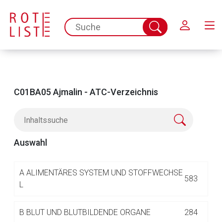
Schließen
spc.search.input.placeholder
Suche
abschicken
C01BA05 Ajmalin - ATC-Verzeichnis
Auswahl
Aufruf einer externen Seite
A
ALIMENTÄRES SYSTEM UND STOFFWECHSE
583
L
Der von Ihnen aufgerufene Link öffnet eine externe Web-
B
BLUT UND BLUTBILDENDE ORGANE
284
Seite. Für die Inhalte der externen Web-Seite ist deren