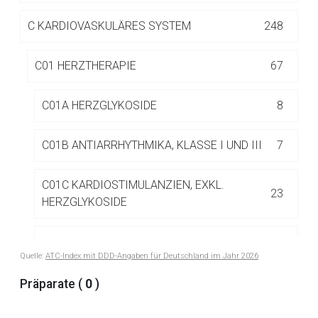
Betreiber verantwortlich. Ebenso gelten dort ggf. andere
Datenschutzbestimmungen.
C
KARDIOVASKULÄRES SYSTEM
248
C01 HERZTHERAPIE
67
Zurück zur rote-liste.de
Zur Seite
C01A HERZGLYKOSIDE
8
C01B ANTIARRHYTHMIKA, KLASSE I UND III
7
C01C KARDIOSTIMULANZIEN, EXKL.
23
HERZGLYKOSIDE
C01D BEI HERZERKRANKUNGEN
7
Quelle:
ATC-Index mit DDD-Angaben für Deutschland im Jahr 2026
EINGESETZTE VASODILATATOREN
Präparate (
0
)
C01E ANDERE HERZMITTEL
21