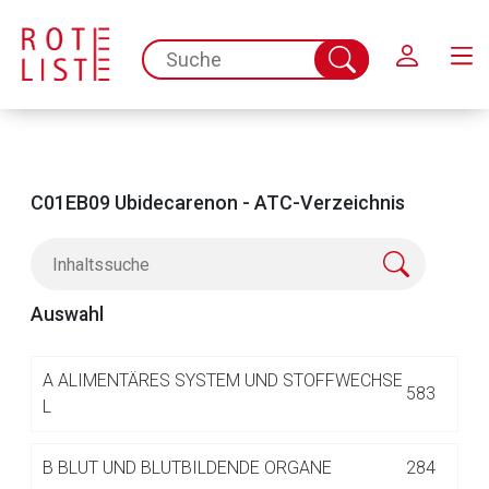
Schließen
spc.search.input.placeholder
Suche
abschicken
C01EB09 Ubidecarenon - ATC-Verzeichnis
Auswahl
Aufruf einer externen Seite
A
ALIMENTÄRES SYSTEM UND STOFFWECHSE
583
L
Der von Ihnen aufgerufene Link öffnet eine externe Web-
B
BLUT UND BLUTBILDENDE ORGANE
284
Seite. Für die Inhalte der externen Web-Seite ist deren