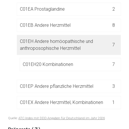
C01EA Prostaglandine
2
C01EB Andere Herzmittel
8
C01EH Andere homöopathische und
7
anthroposophische Herzmittel
Aufruf einer externen Seite
C01EH20 Kombinationen
7
Der von Ihnen aufgerufene Link öffnet eine externe Web-
Seite. Für die Inhalte der externen Web-Seite ist deren
Betreiber verantwortlich. Ebenso gelten dort ggf. andere
C01EP Andere pflanzliche Herzmittel
3
Datenschutzbestimmungen.
C01EX Andere Herzmittel, Kombinationen
1
Zurück zur rote-liste.de
Zur Seite
Quelle:
ATC-Index mit DDD-Angaben für Deutschland im Jahr 2026