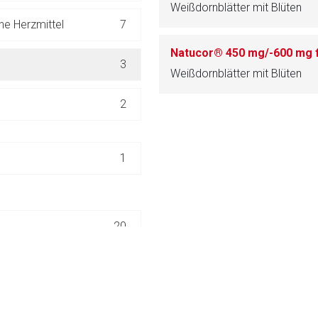
Weißdornblätter mit Blüten
ich. Ebenso gelten dort ggf. andere Datenschutzbestimmungen.
e Herzmittel
7
Natucor® 450 mg/-600 mg 
Zurück zur rote-
3
Weißdornblätter mit Blüten
2
1
20
13
32