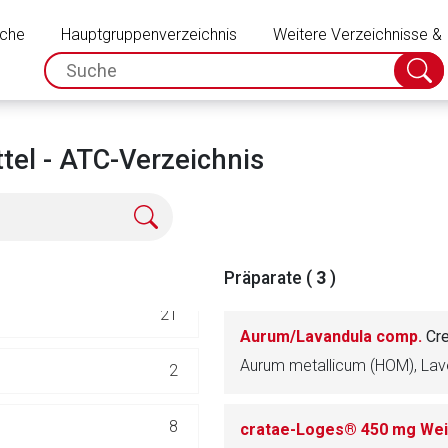
Schließen
uche
Hauptgruppenverzeichnis
67
Weitere Verzeichnisse &
spc.search.input.placeholder
Suche
absch
8
7
tel - ATC-Verzeichnis
23
ILATATOREN
7
Präparate (
3
)
21
Aurum/Lavandula comp.
Cr
Aurum metallicum (HOM), Lav
2
rnen Seite
8
cratae-Loges® 450 mg We
ene Link öffnet eine externe Web-Seite. Für die Inhalte der exter