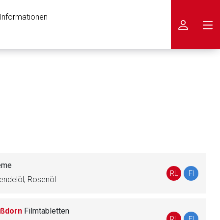
 Informationen
icken
eme
RL
FI
endelöl, Rosenöl
ißdorn
Filmtabletten
nen Web-Seite ist deren
RL
FI