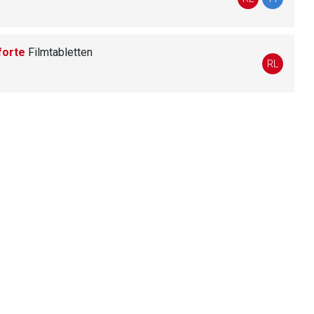
forte
Filmtabletten
liste.de
Zur Seite
RL