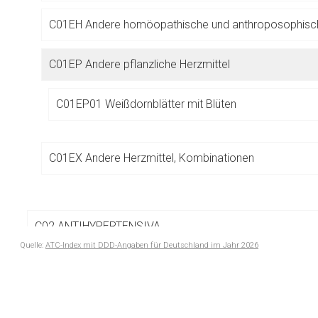
Betreiber verantwortl
C01EH Andere homöopathische und anthroposophisch
C01EP Andere pflanzliche Herzmittel
C01EP01 Weißdornblätter mit Blüten
C01EX Andere Herzmittel, Kombinationen
C02 ANTIHYPERTENSIVA
Quelle:
ATC-Index mit DDD-Angaben für Deutschland im Jahr 2026
C03 DIURETIKA
to-
top-
C05 VASOPROTEKTOREN
text