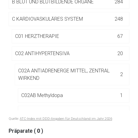
B
BLUT UND BLUTBILDENDE ORGANE
284
Betreiber verantwortlich. Ebenso gelten dort ggf. andere
Datenschutzbestimmungen.
C
KARDIOVASKULÄRES SYSTEM
248
Zurück zur rote-liste.de
Zur Seite
C01 HERZTHERAPIE
67
C02 ANTIHYPERTENSIVA
20
C02A ANTIADRENERGE MITTEL, ZENTRAL
2
WIRKEND
C02AB Methyldopa
1
C02AC Imidazolinrezeptoragonisten
1
Quelle:
ATC-Index mit DDD-Angaben für Deutschland im Jahr 2026
Präparate (
0
)
C02C ANTIADRENERGE MITTEL, PERIPHER