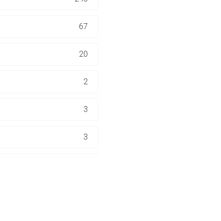
ich. Ebenso gelten dort ggf. andere Datenschutzbestimmungen.
67
Zurück zur rote-
20
2
3
3
1
2