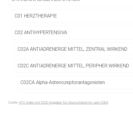
Betreiber verantwortl
C01 HERZTHERAPIE
C02 ANTIHYPERTENSIVA
C02A ANTIADRENERGE MITTEL, ZENTRAL WIRKEND
C02C ANTIADRENERGE MITTEL, PERIPHER WIRKEND
C02CA Alpha-Adrenozeptorantagonisten
C02CA04 Doxazosin
Quelle:
ATC-Index mit DDD-Angaben für Deutschland im Jahr 2026
to-
C02CA06 Urapidil
top-
text