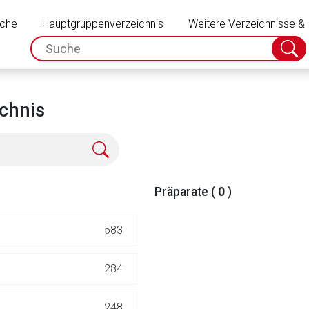
Schließen
uche
Hauptgruppenverzeichnis
Weitere Verzeichnisse &
spc.search.input.placeholder
Suche
absch
chnis
Präparate (
0
)
583
rnen Seite
284
ene Link öffnet eine externe Web-Seite. Für die Inhalte der exter
248