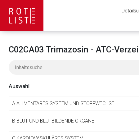
Details
C02CA03 Trimazosin - ATC-Verzei
Auswahl
A
ALIMENTÄRES SYSTEM UND STOFFWECHSEL
Aufruf einer exte
B
BLUT UND BLUTBILDENDE ORGANE
C
KARDIOVASKULÄRES SYSTEM
Der von Ihnen aufgeruf