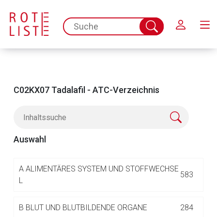
Schließen
spc.search.input.placeholder
Suche
abschicken
C02KX07 Tadalafil - ATC-Verzeichnis
Auswahl
Aufruf einer externen Seite
A
ALIMENTÄRES SYSTEM UND STOFFWECHSE
583
L
Der von Ihnen aufgerufene Link öffnet eine externe Web-
B
BLUT UND BLUTBILDENDE ORGANE
284
Seite. Für die Inhalte der externen Web-Seite ist deren