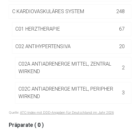
Betreiber verantwortlich. Ebenso gelten dort ggf. andere
Datenschutzbestimmungen.
C
KARDIOVASKULÄRES SYSTEM
248
C01 HERZTHERAPIE
67
Zurück zur rote-liste.de
Zur Seite
C02 ANTIHYPERTENSIVA
20
C02A ANTIADRENERGE MITTEL, ZENTRAL
2
WIRKEND
C02C ANTIADRENERGE MITTEL, PERIPHER
3
WIRKEND
Quelle:
ATC-Index mit DDD-Angaben für Deutschland im Jahr 2026
C02D MITTEL MIT WIRKUNG AUF DIE
2
ARTERIELLE GEFÄSSMUSKULATUR
Präparate (
0
)
C02K ANDERE ANTIHYPERTENSIVA
13