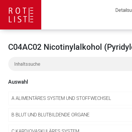
Details
C04AC02 Nicotinylalkohol (Pyridyl
Auswahl
A
ALIMENTÄRES SYSTEM UND STOFFWECHSEL
Aufruf einer exte
B
BLUT UND BLUTBILDENDE ORGANE
C
KARDIOVASKULÄRES SYSTEM
Der von Ihnen aufgeruf