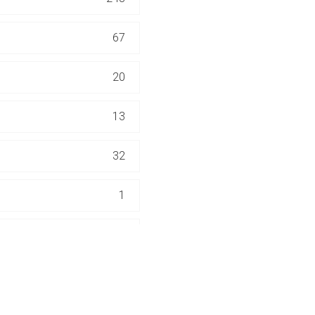
ich. Ebenso gelten dort ggf. andere Datenschutzbestimmungen.
67
Zurück zur rote-
20
13
32
1
20
7
SIN-SYSTEM
62