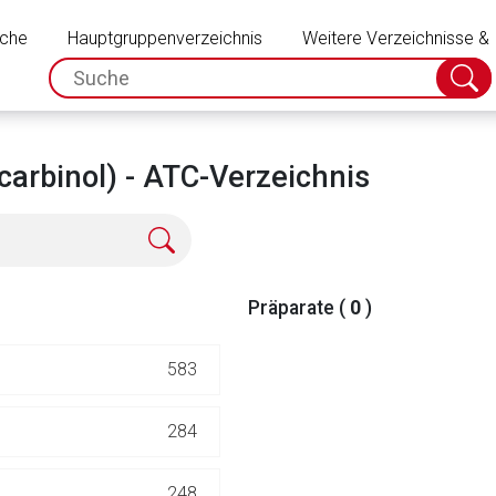
Schließen
uche
Hauptgruppenverzeichnis
Weitere Verzeichnisse &
spc.search.input.placeholder
Suche
absch
carbinol) - ATC-Verzeichnis
Präparate (
0
)
583
rnen Seite
284
ene Link öffnet eine externe Web-Seite. Für die Inhalte der exter
248