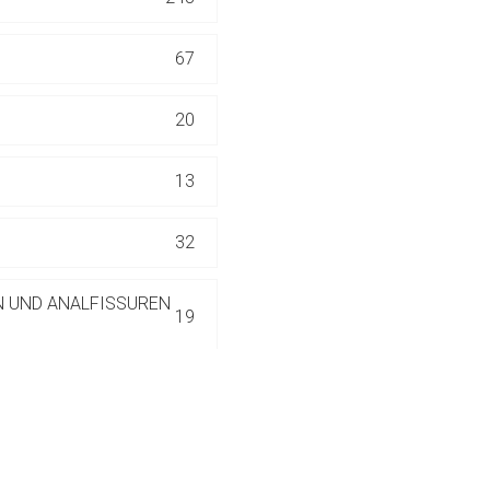
ich. Ebenso gelten dort ggf. andere Datenschutzbestimmungen.
67
Zurück zur rote-
20
13
32
N UND ANALFISSUREN
19
4
7