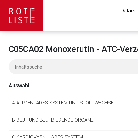
Details
C05CA02 Monoxerutin - ATC-Verz
Auswahl
A
ALIMENTÄRES SYSTEM UND STOFFWECHSEL
Aufruf einer exte
B
BLUT UND BLUTBILDENDE ORGANE
C
KARDIOVASKULÄRES SYSTEM
Der von Ihnen aufgeruf