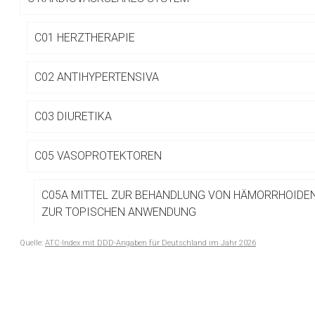
Betreiber verantwortl
C01 HERZTHERAPIE
C02 ANTIHYPERTENSIVA
C03 DIURETIKA
C05 VASOPROTEKTOREN
C05A MITTEL ZUR BEHANDLUNG VON HÄMORRHOIDE
ZUR TOPISCHEN ANWENDUNG
Quelle:
ATC-Index mit DDD-Angaben für Deutschland im Jahr 2026
C05B ANTIVARIKOSA
to-
top-
C05C KAPILLARSTABILISIERENDE MITTEL
text