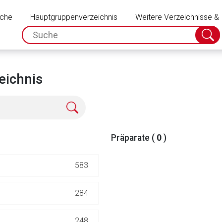
Schließen
uche
Hauptgruppenverzeichnis
Weitere Verzeichnisse &
spc.search.input.placeholder
Suche
absch
eichnis
Präparate (
0
)
583
rnen Seite
284
ene Link öffnet eine externe Web-Seite. Für die Inhalte der exter
248