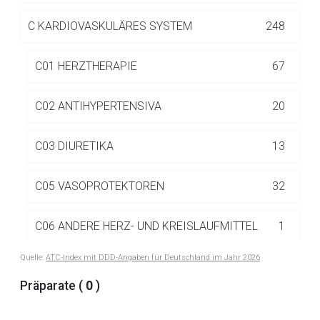
Betreiber verantwortlich. Ebenso gelten dort ggf. andere
Datenschutzbestimmungen.
C
KARDIOVASKULÄRES SYSTEM
248
C01 HERZTHERAPIE
67
Zurück zur rote-liste.de
Zur Seite
C02 ANTIHYPERTENSIVA
20
C03 DIURETIKA
13
C05 VASOPROTEKTOREN
32
C06 ANDERE HERZ- UND KREISLAUFMITTEL
1
Quelle:
ATC-Index mit DDD-Angaben für Deutschland im Jahr 2026
C07 BETA-ADRENOZEPTORANTAGONISTEN
20
Präparate (
0
)
C07A BETA-ADRENOZEPTORANTAGONISTEN
15