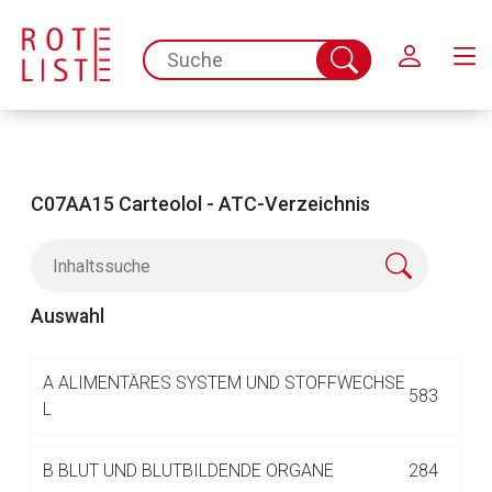
Schließen
spc.search.input.placeholder
Suche
abschicken
C07AA15 Carteolol - ATC-Verzeichnis
Auswahl
Aufruf einer externen Seite
A
ALIMENTÄRES SYSTEM UND STOFFWECHSE
583
L
Der von Ihnen aufgerufene Link öffnet eine externe Web-
B
BLUT UND BLUTBILDENDE ORGANE
284
Seite. Für die Inhalte der externen Web-Seite ist deren