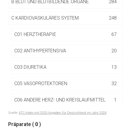
B
BLUT UND BLUTBILDENDE ORGANE
284
Betreiber verantwortlich. Ebenso gelten dort ggf. andere
Datenschutzbestimmungen.
C
KARDIOVASKULÄRES SYSTEM
248
Zurück zur rote-liste.de
Zur Seite
C01 HERZTHERAPIE
67
C02 ANTIHYPERTENSIVA
20
C03 DIURETIKA
13
C05 VASOPROTEKTOREN
32
C06 ANDERE HERZ- UND KREISLAUFMITTEL
1
Quelle:
ATC-Index mit DDD-Angaben für Deutschland im Jahr 2026
C07 BETA-ADRENOZEPTORANTAGONISTEN
20
Präparate (
0
)