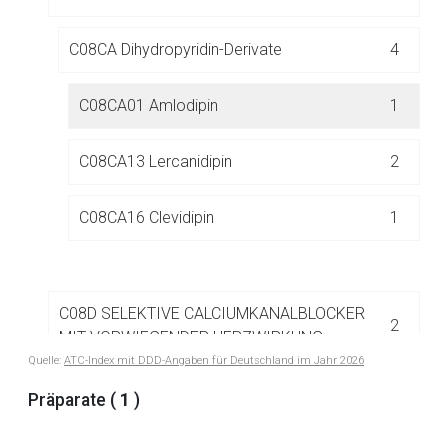
Der von Ihnen aufgerufene Link öffnet eine externe Web-
Seite. Für die Inhalte der externen Web-Seite ist deren
C08CA Dihydropyridin-Derivate
4
Betreiber verantwortlich. Ebenso gelten dort ggf. andere
Datenschutzbestimmungen.
C08CA01 Amlodipin
1
Zurück zur rote-liste.de
Zur Seite
C08CA13 Lercanidipin
2
C08CA16 Clevidipin
1
C08D SELEKTIVE CALCIUMKANALBLOCKER
2
MIT VORWIEGENDER HERZWIRKUNG
Quelle:
ATC-Index mit DDD-Angaben für Deutschland im Jahr 2026
C08G CALCIUMKANALBLOCKER UND
Präparate (
1
)
1
DIURETIKA