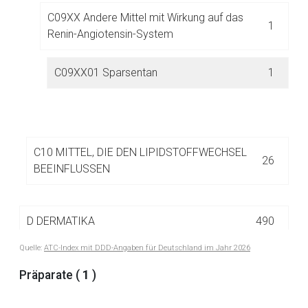
Der von Ihnen aufgerufene Link öffnet eine externe Web-
C09XX Andere Mittel mit Wirkung auf das
Seite. Für die Inhalte der externen Web-Seite ist deren
1
Renin-Angiotensin-System
Betreiber verantwortlich. Ebenso gelten dort ggf. andere
Datenschutzbestimmungen.
C09XX01 Sparsentan
1
Zurück zur rote-liste.de
Zur Seite
C10 MITTEL, DIE DEN LIPIDSTOFFWECHSEL
26
BEEINFLUSSEN
D
DERMATIKA
490
Quelle:
ATC-Index mit DDD-Angaben für Deutschland im Jahr 2026
G
UROGENITALSYSTEM UND SEXUALHORMON
337
Präparate (
1
)
E