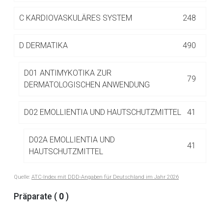
Betreiber verantwortlich. Ebenso gelten dort ggf. andere
Datenschutzbestimmungen.
C
KARDIOVASKULÄRES SYSTEM
248
D
DERMATIKA
490
Zurück zur rote-liste.de
Zur Seite
D01 ANTIMYKOTIKA ZUR
79
DERMATOLOGISCHEN ANWENDUNG
D02 EMOLLIENTIA UND HAUTSCHUTZMITTEL
41
D02A EMOLLIENTIA UND
41
HAUTSCHUTZMITTEL
Quelle:
ATC-Index mit DDD-Angaben für Deutschland im Jahr 2026
D02AB Zink-haltige Mittel
7
Präparate (
0
)
D02AC Vaseline und Fett-haltige Mittel
5