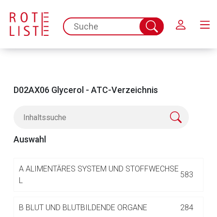
Schließen
spc.search.input.placeholder
Suche
abschicken
D02AX06 Glycerol - ATC-Verzeichnis
Auswahl
Aufruf einer externen Seite
A
ALIMENTÄRES SYSTEM UND STOFFWECHSE
583
L
Der von Ihnen aufgerufene Link öffnet eine externe Web-
B
BLUT UND BLUTBILDENDE ORGANE
284
Seite. Für die Inhalte der externen Web-Seite ist deren