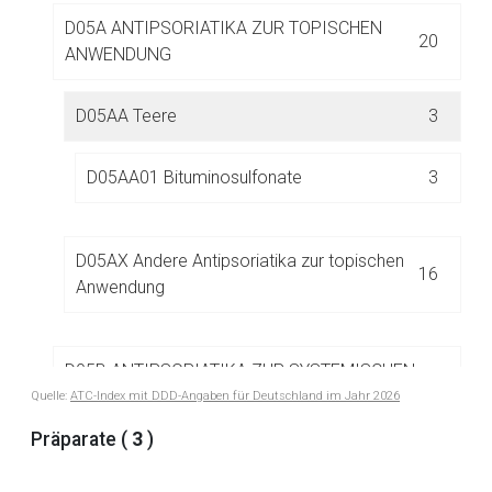
D05A ANTIPSORIATIKA ZUR TOPISCHEN
Aufruf einer externen Seite
20
ANWENDUNG
Der von Ihnen aufgerufene Link öffnet eine externe Web-
D05AA Teere
3
Seite. Für die Inhalte der externen Web-Seite ist deren
Betreiber verantwortlich. Ebenso gelten dort ggf. andere
D05AA01 Bituminosulfonate
3
Datenschutzbestimmungen.
Zurück zur rote-liste.de
Zur Seite
D05AX Andere Antipsoriatika zur topischen
16
Anwendung
D05B ANTIPSORIATIKA ZUR SYSTEMISCHEN
2
ANWENDUNG
Quelle:
ATC-Index mit DDD-Angaben für Deutschland im Jahr 2026
Präparate (
3
)
D06 ANTIBIOTIKA UND CHEMOTHERAPEUTIKA