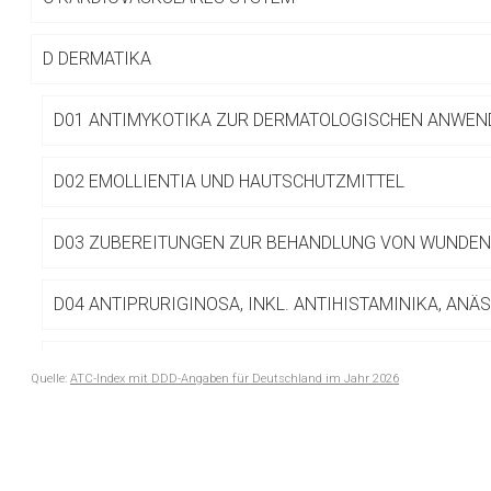
Betreiber verantwortl
D
DERMATIKA
D01 ANTIMYKOTIKA ZUR DERMATOLOGISCHEN ANWE
D02 EMOLLIENTIA UND HAUTSCHUTZMITTEL
D03 ZUBEREITUNGEN ZUR BEHANDLUNG VON WUNDE
D04 ANTIPRURIGINOSA, INKL. ANTIHISTAMINIKA, ANÄS
D05 ANTIPSORIATIKA
Quelle:
ATC-Index mit DDD-Angaben für Deutschland im Jahr 2026
to-
D06 ANTIBIOTIKA UND CHEMOTHERAPEUTIKA ZUR DE
top-
ANWENDUNG
text