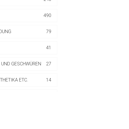
ich. Ebenso gelten dort ggf. andere Datenschutzbestimmungen.
490
Zurück zur rote-
NDUNG
79
41
N UND GESCHWÜREN
27
THETIKA ETC.
14
22
RMATOLOGISCHEN
30