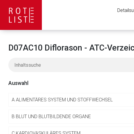
Details
D07AC10 Diflorason - ATC-Verzei
Auswahl
A
ALIMENTÄRES SYSTEM UND STOFFWECHSEL
Aufruf einer exte
B
BLUT UND BLUTBILDENDE ORGANE
C
KARDIOVASKULÄRES SYSTEM
Der von Ihnen aufgeruf