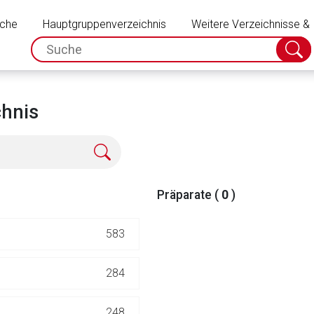
Schließen
uche
Hauptgruppenverzeichnis
Weitere Verzeichnisse &
spc.search.input.placeholder
Suche
absch
chnis
Präparate (
0
)
583
rnen Seite
284
ene Link öffnet eine externe Web-Seite. Für die Inhalte der exter
248