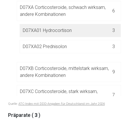
D07XA Corticosteroide, schwach wirksam,
Aufruf einer externen Seite
6
andere Kombinationen
Der von Ihnen aufgerufene Link öffnet eine externe Web-
D07XA01 Hydrocortison
3
Seite. Für die Inhalte der externen Web-Seite ist deren
Betreiber verantwortlich. Ebenso gelten dort ggf. andere
D07XA02 Prednisolon
3
Datenschutzbestimmungen.
Zurück zur rote-liste.de
Zur Seite
D07XB Corticosteroide, mittelstark wirksam,
9
andere Kombinationen
D07XC Corticosteroide, stark wirksam,
7
andere Kombinationen
Quelle:
ATC-Index mit DDD-Angaben für Deutschland im Jahr 2026
Präparate (
3
)
D08 ANTISEPTIKA UND