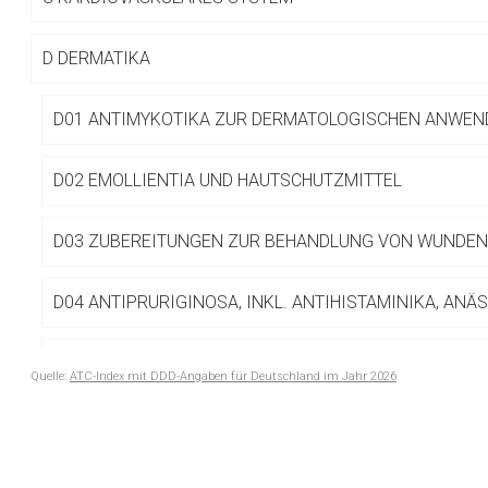
Betreiber verantwortl
D
DERMATIKA
D01 ANTIMYKOTIKA ZUR DERMATOLOGISCHEN ANWE
D02 EMOLLIENTIA UND HAUTSCHUTZMITTEL
D03 ZUBEREITUNGEN ZUR BEHANDLUNG VON WUNDE
D04 ANTIPRURIGINOSA, INKL. ANTIHISTAMINIKA, ANÄS
D05 ANTIPSORIATIKA
Quelle:
ATC-Index mit DDD-Angaben für Deutschland im Jahr 2026
to-
D06 ANTIBIOTIKA UND CHEMOTHERAPEUTIKA ZUR DE
top-
ANWENDUNG
text