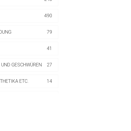
ich. Ebenso gelten dort ggf. andere Datenschutzbestimmungen.
490
Zurück zur rote-
NDUNG
79
41
N UND GESCHWÜREN
27
THETIKA ETC.
14
22
RMATOLOGISCHEN
30