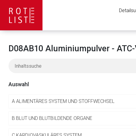
Details
D08AB10 Aluminiumpulver - ATC-
Auswahl
A
ALIMENTÄRES SYSTEM UND STOFFWECHSEL
Aufruf einer exte
B
BLUT UND BLUTBILDENDE ORGANE
C
KARDIOVASKULÄRES SYSTEM
Der von Ihnen aufgeruf