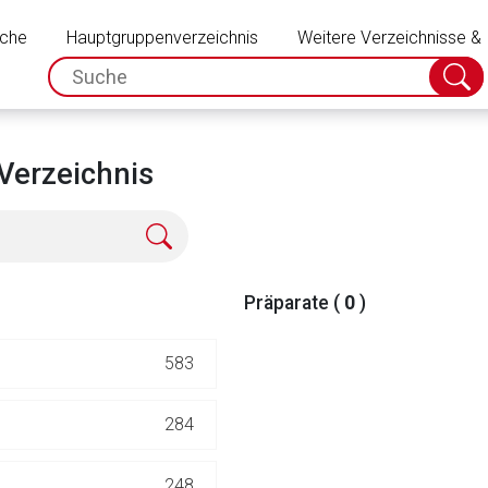
Schließen
uche
Hauptgruppenverzeichnis
Weitere Verzeichnisse &
spc.search.input.placeholder
Suche
absch
Verzeichnis
Präparate (
0
)
583
rnen Seite
284
ene Link öffnet eine externe Web-Seite. Für die Inhalte der exter
248