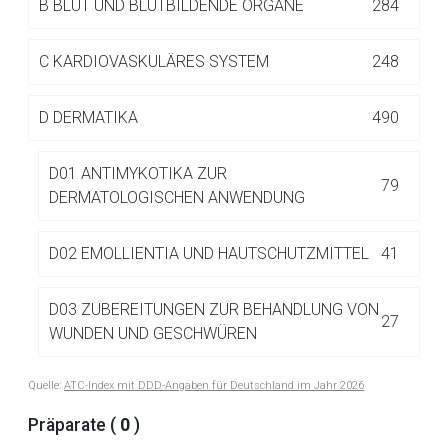
B
BLUT UND BLUTBILDENDE ORGANE
284
Betreiber verantwortlich. Ebenso gelten dort ggf. andere
Datenschutzbestimmungen.
C
KARDIOVASKULÄRES SYSTEM
248
Zurück zur rote-liste.de
Zur Seite
D
DERMATIKA
490
D01 ANTIMYKOTIKA ZUR
79
DERMATOLOGISCHEN ANWENDUNG
D02 EMOLLIENTIA UND HAUTSCHUTZMITTEL
41
D03 ZUBEREITUNGEN ZUR BEHANDLUNG VON
27
WUNDEN UND GESCHWÜREN
Quelle:
ATC-Index mit DDD-Angaben für Deutschland im Jahr 2026
D04 ANTIPRURIGINOSA, INKL.
14
ANTIHISTAMINIKA, ANÄSTHETIKA ETC.
Präparate (
0
)