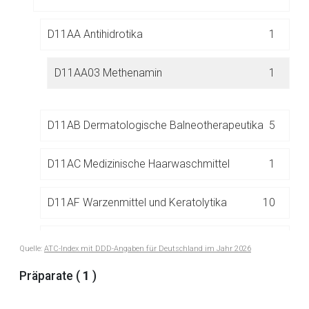
Der von Ihnen aufgerufene Link öffnet eine externe Web-
Seite. Für die Inhalte der externen Web-Seite ist deren
D11AA Antihidrotika
1
Betreiber verantwortlich. Ebenso gelten dort ggf. andere
Datenschutzbestimmungen.
D11AA03 Methenamin
1
Zurück zur rote-liste.de
Zur Seite
D11AB Dermatologische Balneotherapeutika
5
D11AC Medizinische Haarwaschmittel
1
D11AF Warzenmittel und Keratolytika
10
D11AH Mittel zur Behandlung der Dermatitis,
16
Quelle:
ATC-Index mit DDD-Angaben für Deutschland im Jahr 2026
exkl. Corticosteroide
Präparate (
1
)
D11AX Andere Dermatika
38