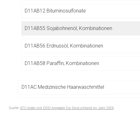
Betreiber verantwortl
D11AB12 Bituminosulfonate
D11AB55 Sojabohnenöl, Kombinationen
D11AB56 Erdnussöl, Kombinationen
D11AB58 Paraffin, Kombinationen
D11AC Medizinische Haarwaschmittel
D11AF Warzenmittel und Keratolytika
Quelle:
ATC-Index mit DDD-Angaben für Deutschland im Jahr 2026
to-
D11AH Mittel zur Behandlung der Dermatitis, exkl. Cort
top-
text
D11AX Andere Dermatika