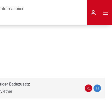
 Informationen
icken
siger Badezusatz
RL
FI
rylether
nen Web-Seite ist deren