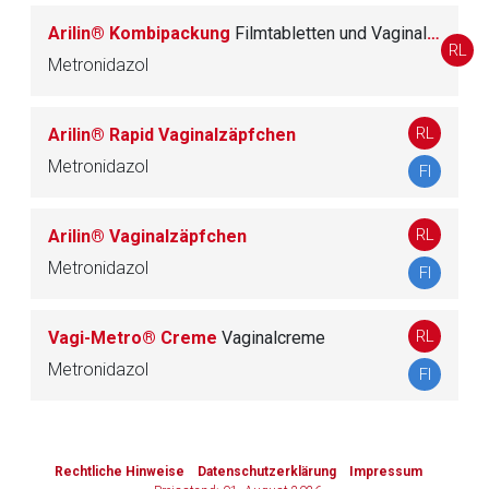
161
DES GENITALSYSTEMS
Arilin® Kombipackung
Filmtabletten und Vaginalzäpfchen
RL
Metronidazol
G04 UROLOGIKA
100
RL
Arilin® Rapid Vaginalzäpfchen
Metronidazol
H
SYSTEMISCHE HORMONPRÄPARATE, EXKL.
FI
130
SEXUALHORMONE UND INSULINE
RL
Arilin® Vaginalzäpfchen
J
ANTIINFEKTIVA ZUR SYSTEMISCHEN ANWE
Metronidazol
351
FI
NDUNG
RL
Vagi-Metro® Creme
Vaginalcreme
L
ANTINEOPLASTISCHE UND IMMUNMODULIE
516
RENDE MITTEL
Metronidazol
FI
to-
M
MUSKEL- UND SKELETTSYSTEM
186
top-
Rechtliche Hinweise
Datenschutzerklärung
Impressum
text