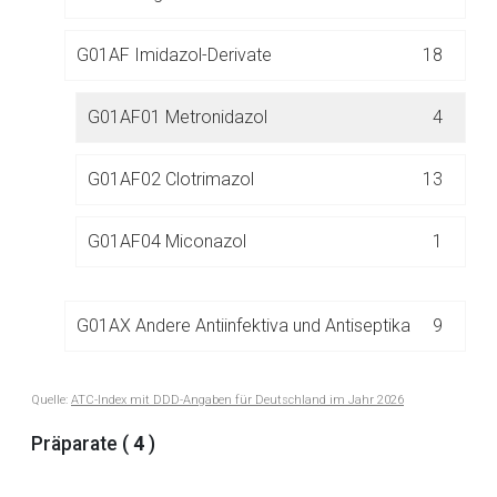
G01AF Imidazol-Derivate
18
Aufruf einer externen Seite
G01AF01 Metronidazol
4
Der von Ihnen aufgerufene Link öffnet eine externe Web-
G01AF02 Clotrimazol
13
Seite. Für die Inhalte der externen Web-Seite ist deren
Betreiber verantwortlich. Ebenso gelten dort ggf. andere
Datenschutzbestimmungen.
G01AF04 Miconazol
1
Zurück zur rote-liste.de
Zur Seite
G01AX Andere Antiinfektiva und Antiseptika
9
Quelle:
ATC-Index mit DDD-Angaben für Deutschland im Jahr 2026
G02 ANDERE GYNÄKOLOGIKA
39
Präparate (
4
)
G03 SEXUALHORMONE UND MODULATOREN