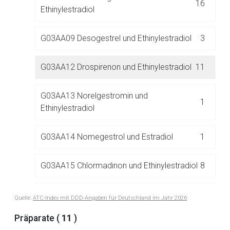
16
Ethinylestradiol
G03AA09 Desogestrel und Ethinylestradiol
3
G03AA12 Drospirenon und Ethinylestradiol
11
Aufruf einer externen Seite
G03AA13 Norelgestromin und
1
Ethinylestradiol
Der von Ihnen aufgerufene Link öffnet eine externe Web-
Seite. Für die Inhalte der externen Web-Seite ist deren
G03AA14 Nomegestrol und Estradiol
1
Betreiber verantwortlich. Ebenso gelten dort ggf. andere
Datenschutzbestimmungen.
G03AA15 Chlormadinon und Ethinylestradiol
8
Zurück zur rote-liste.de
Zur Seite
G03AA16 Dienogest und Ethinylestradiol
10
Quelle:
ATC-Index mit DDD-Angaben für Deutschland im Jahr 2026
Präparate (
11
)
G03AA18 Drospirenon und Estetrol
1