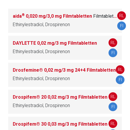
®
RL
aida
0,020 mg/3,0 mg Filmtabletten
Filmtablette
G03AB Gestagene und Estrogene,
3
Ethinylestradiol, Drospirenon
Sequenzialpräparate
FI
G03AC Gestagene
11
RL
DAYLETTE 0,02 mg/3 mg Filmtabletten
Ethinylestradiol, Drospirenon
FI
G03AD Notfallkontrazeptiva
1
RL
Drosfemine® 0,02 mg/3 mg 24+4 Filmtabletten
Ethinylestradiol, Drospirenon
G03B ANDROGENE
11
FI
G03C ESTROGENE
21
RL
Drospifem® 20 0,02 mg/3 mg Filmtabletten
Ethinylestradiol, Drospirenon
FI
G03D GESTAGENE
14
RL
Drospifem® 30 0,03 mg/3 mg Filmtabletten
G03F GESTAGENE UND ESTROGENE IN