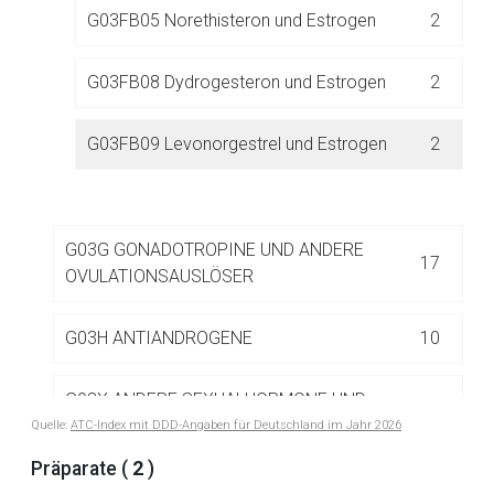
Aufruf einer externen Seite
G03FB05 Norethisteron und Estrogen
2
Der von Ihnen aufgerufene Link öffnet eine externe Web-
G03FB08 Dydrogesteron und Estrogen
2
Seite. Für die Inhalte der externen Web-Seite ist deren
Betreiber verantwortlich. Ebenso gelten dort ggf. andere
G03FB09 Levonorgestrel und Estrogen
2
Datenschutzbestimmungen.
Zurück zur rote-liste.de
Zur Seite
G03G GONADOTROPINE UND ANDERE
17
OVULATIONSAUSLÖSER
G03H ANTIANDROGENE
10
G03X ANDERE SEXUALHORMONE UND
1
MODULATOREN DES GENITALSYSTEMS
Quelle:
ATC-Index mit DDD-Angaben für Deutschland im Jahr 2026
Präparate (
2
)