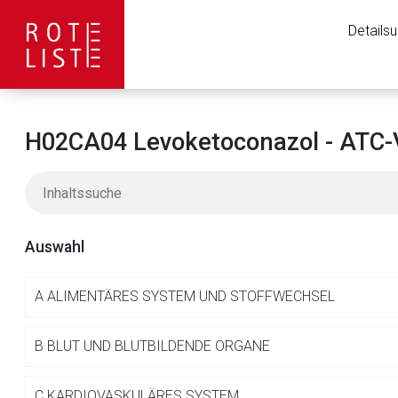
Details
H02CA04 Levoketoconazol - ATC-
Auswahl
A
ALIMENTÄRES SYSTEM UND STOFFWECHSEL
Aufruf einer exte
B
BLUT UND BLUTBILDENDE ORGANE
C
KARDIOVASKULÄRES SYSTEM
Der von Ihnen aufgeruf