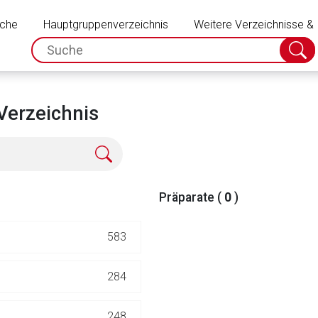
Schließen
uche
Hauptgruppenverzeichnis
Weitere Verzeichnisse &
spc.search.input.placeholder
Suche
absch
Verzeichnis
Präparate (
0
)
583
rnen Seite
284
ene Link öffnet eine externe Web-Seite. Für die Inhalte der exter
248