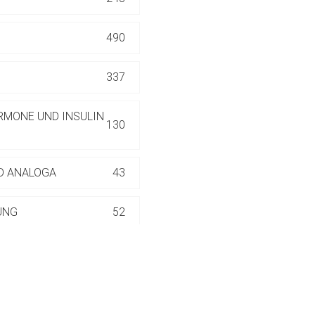
ich. Ebenso gelten dort ggf. andere Datenschutzbestimmungen.
490
Zurück zur rote-
337
RMONE UND INSULIN
130
D ANALOGA
43
UNG
52
DUNG, REIN
49
NDUNG,
1