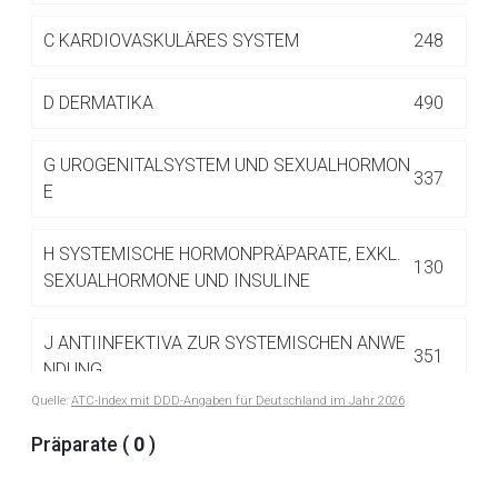
Betreiber verantwortlich. Ebenso gelten dort ggf. andere
Datenschutzbestimmungen.
C
KARDIOVASKULÄRES SYSTEM
248
D
DERMATIKA
490
Zurück zur rote-liste.de
Zur Seite
G
UROGENITALSYSTEM UND SEXUALHORMON
337
E
H
SYSTEMISCHE HORMONPRÄPARATE, EXKL.
130
SEXUALHORMONE UND INSULINE
J
ANTIINFEKTIVA ZUR SYSTEMISCHEN ANWE
351
NDUNG
Quelle:
ATC-Index mit DDD-Angaben für Deutschland im Jahr 2026
J01 ANTIBIOTIKA ZUR SYSTEMISCHEN
Präparate (
0
)
122
ANWENDUNG