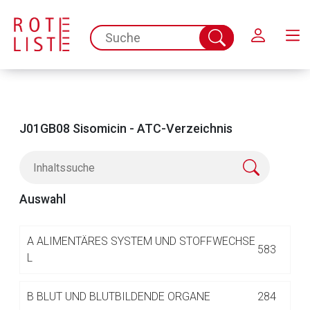
Schließen
spc.search.input.placeholder
Suche
abschicken
J01GB08 Sisomicin - ATC-Verzeichnis
Auswahl
Aufruf einer externen Seite
A
ALIMENTÄRES SYSTEM UND STOFFWECHSE
583
L
Der von Ihnen aufgerufene Link öffnet eine externe Web-
B
BLUT UND BLUTBILDENDE ORGANE
284
Seite. Für die Inhalte der externen Web-Seite ist deren