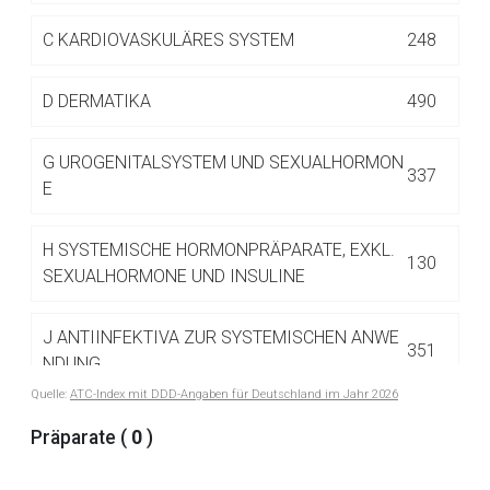
Betreiber verantwortlich. Ebenso gelten dort ggf. andere
Datenschutzbestimmungen.
C
KARDIOVASKULÄRES SYSTEM
248
D
DERMATIKA
490
Zurück zur rote-liste.de
Zur Seite
G
UROGENITALSYSTEM UND SEXUALHORMON
337
E
H
SYSTEMISCHE HORMONPRÄPARATE, EXKL.
130
SEXUALHORMONE UND INSULINE
J
ANTIINFEKTIVA ZUR SYSTEMISCHEN ANWE
351
NDUNG
Quelle:
ATC-Index mit DDD-Angaben für Deutschland im Jahr 2026
J01 ANTIBIOTIKA ZUR SYSTEMISCHEN
Präparate (
0
)
122
ANWENDUNG