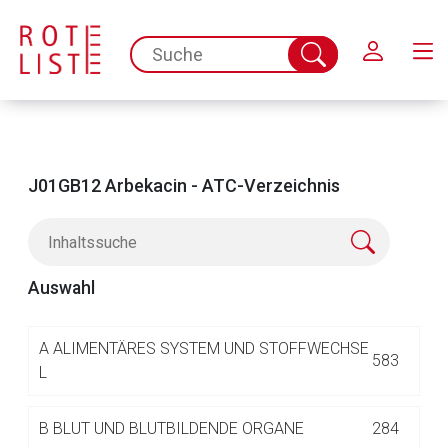
Schließen
spc.search.input.placeholder
Suche
abschicken
J01GB12 Arbekacin - ATC-Verzeichnis
Auswahl
Aufruf einer externen Seite
A
ALIMENTÄRES SYSTEM UND STOFFWECHSE
583
L
Der von Ihnen aufgerufene Link öffnet eine externe Web-
B
BLUT UND BLUTBILDENDE ORGANE
284
Seite. Für die Inhalte der externen Web-Seite ist deren