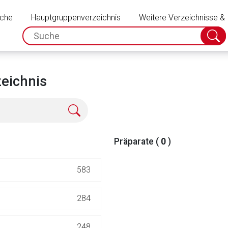
Schließen
uche
Hauptgruppenverzeichnis
Weitere Verzeichnisse &
spc.search.input.placeholder
Suche
absch
eichnis
Präparate (
0
)
583
rnen Seite
284
ene Link öffnet eine externe Web-Seite. Für die Inhalte der exter
248