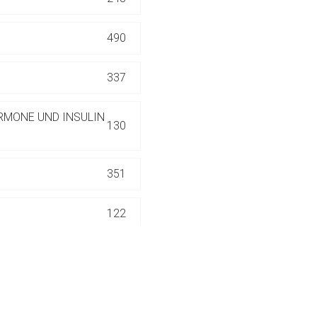
ich. Ebenso gelten dort ggf. andere Datenschutzbestimmungen.
490
Zurück zur rote-
337
RMONE UND INSULIN
130
351
122
4
20