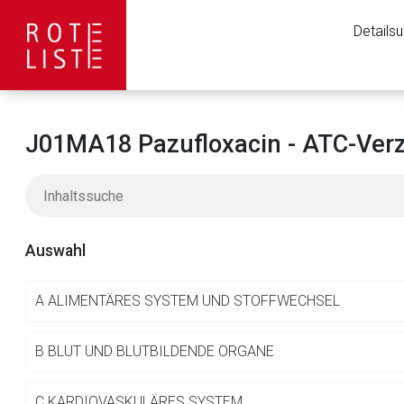
Details
J01MA18 Pazufloxacin - ATC-Verz
Auswahl
A
ALIMENTÄRES SYSTEM UND STOFFWECHSEL
Aufruf einer exte
B
BLUT UND BLUTBILDENDE ORGANE
C
KARDIOVASKULÄRES SYSTEM
Der von Ihnen aufgeruf