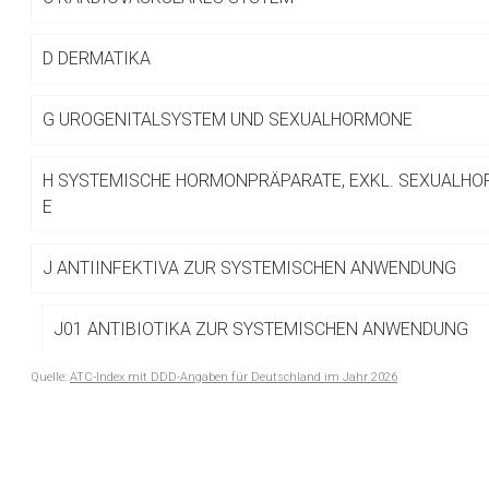
Betreiber verantwortl
D
DERMATIKA
G
UROGENITALSYSTEM UND SEXUALHORMONE
H
SYSTEMISCHE HORMONPRÄPARATE, EXKL. SEXUALHO
E
J
ANTIINFEKTIVA ZUR SYSTEMISCHEN ANWENDUNG
J01 ANTIBIOTIKA ZUR SYSTEMISCHEN ANWENDUNG
Quelle:
ATC-Index mit DDD-Angaben für Deutschland im Jahr 2026
J01A TETRACYCLINE
to-
top-
J01C BETALACTAM-ANTIBIOTIKA, PENICILLINE
text